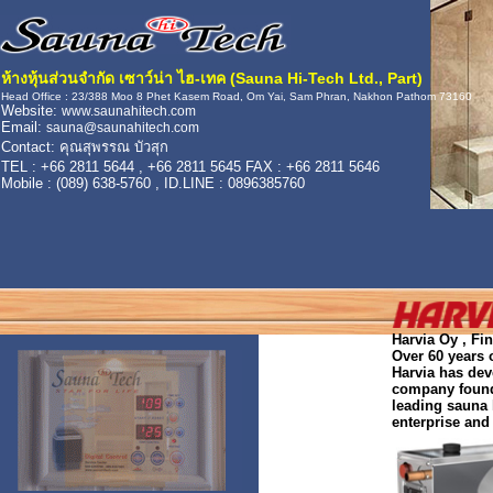
ห้างหุ้นส่วนจำกัด เซาว์น่า ไฮ-เทค (Sauna Hi-Tech Ltd., Part)
Head Office : 23/388 Moo 8 Phet Kasem Road, Om Yai, Sam Phran, Nakhon Pathom 73160
Website:
www.saunahitech.com
Email:
sauna@saunahitech.com
Contact: คุณสุพรรณ บัวสุก
TEL : +66 2811 5644 , +66 2811 5645 FAX : +66 2811 5646
Mobile : (089) 638-5760 , ID.LINE : 0896385760
Harvia Oy , Fi
Over 60 years 
Harvia has dev
company founde
leading sauna 
enterprise an